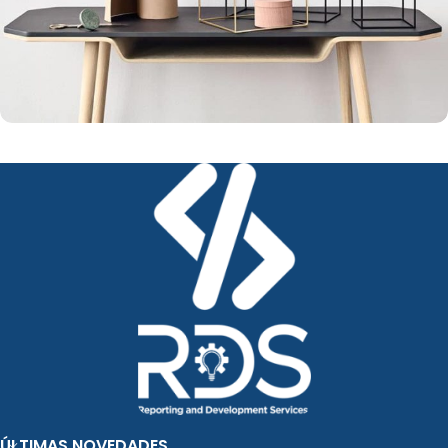
CRM
Leo uteu ullamcorper
ÚLTIMAS NOVEDADES