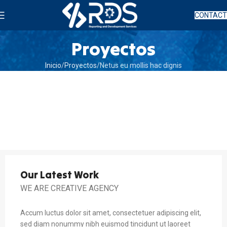
CONTAC
Proyectos
Inicio
Proyectos
Netus eu mollis hac dignis
Our Latest Work
WE ARE CREATIVE AGENCY
Accum luctus dolor sit amet, consectetuer adipiscing elit,
sed diam nonummy nibh euismod tincidunt ut laoreet